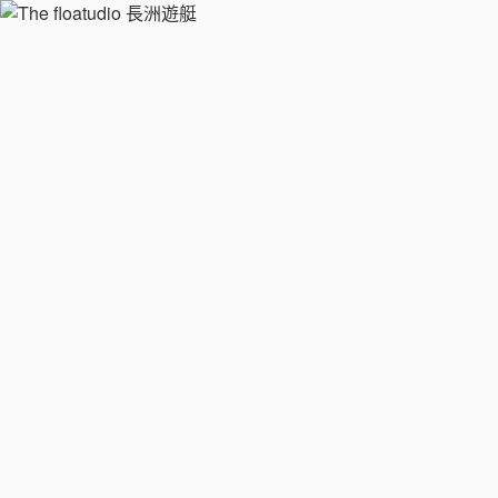
跳
至
内
容